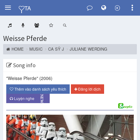
Y
TA
Weisse Pferde
HOME
MUSIC
CA SỸ J
JULIANE WERDING
Song info
"Weisse Pferde"
(2006)
Thêm vào danh sách yêu thích
Đăng lời dịch
NEW
Luyện nghe