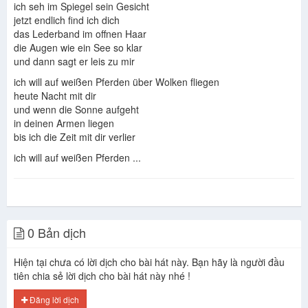
ich seh im Spiegel sein Gesicht
Juliane werding
jetzt endlich find ich dich
das Lederband im offnen Haar
die Augen wie ein See so klar
und dann sagt er leis zu mir
ich will auf weißen Pferden über Wolken fliegen
heute Nacht mit dir
und wenn die Sonne aufgeht
in deinen Armen liegen
bis ich die Zeit mit dir verlier
ich will auf weißen Pferden ...
0 Bản dịch
Hiện tại chưa có lời dịch cho bài hát này. Bạn hãy là người đầu
tiên chia sẻ lời dịch cho bài hát này nhé !
Đăng lời dịch