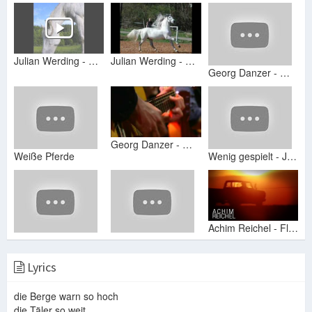
Julian Werding - Weisse Pferde
Julian Werding - Weisse Pferde
Georg Danzer - Weisse Pferde - WWF-Club - 1985
Georg Danzer - Weisse Pferde ( selten )
Weiße Pferde
Wenig gespielt - Juliane Werding
Achim Reichel - Fliegende Pferde (Official Video) OFFICIAL
All Tracks - Juliane Werding
juliane werding 2
Lyrics
die Berge warn so hoch
die Täler so weit
Juliane Werding