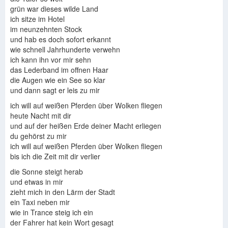
grün war dieses wilde Land
ich sitze im Hotel
im neunzehnten Stock
und hab es doch sofort erkannt
wie schnell Jahrhunderte verwehn
ich kann ihn vor mir sehn
Juliane Werding
juliane werding I
juliane werding
das Lederband im offnen Haar
die Augen wie ein See so klar
und dann sagt er leis zu mir
ich will auf weißen Pferden über Wolken fliegen
Juliane Werding Armageddon
heute Nacht mit dir
Juliane Werding
Juliane Werding
und auf der heißen Erde deiner Macht erliegen
du gehörst zu mir
ich will auf weißen Pferden über Wolken fliegen
bis ich die Zeit mit dir verlier
die Sonne steigt herab
Weisse Pferde an der Ruhr 27.8.2013
und etwas in mir
Juliane werding
Juliane Werding
zieht mich in den Lärm der Stadt
ein Taxi neben mir
wie in Trance steig ich ein
der Fahrer hat kein Wort gesagt