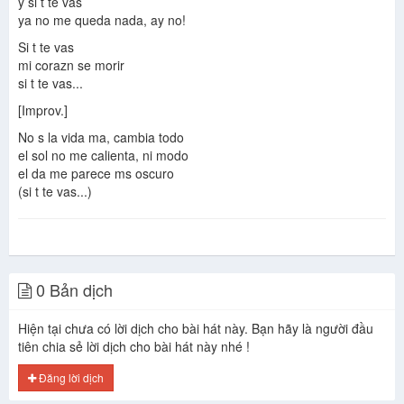
y si t te vas
ya no me queda nada, ay no!
Si t te vas
mi corazn se morir
si t te vas...
[Improv.]
No s la vida ma, cambia todo
el sol no me calienta, ni modo
el da me parece ms oscuro
(si t te vas...)
0 Bản dịch
Hiện tại chưa có lời dịch cho bài hát này. Bạn hãy là người đầu
tiên chia sẻ lời dịch cho bài hát này nhé !
Đăng lời dịch