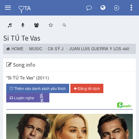
Y
TA
Si TÚ Te Vas
HOME
MUSIC
CA SỸ J
JUAN LUIS GUERRA Y LOS 440
Song info
"Si TÚ Te Vas"
(2011)
Thêm vào danh sách yêu thích
Đăng lời dịch
NEW
Luyện nghe