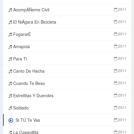
AcompÁÑeme Civil
2011
El NiÁgara En Bicicleta
2011
FogaratÉ
2011
Amapola
2011
Para Ti
2011
Canto De Hacha
2011
Cuando Te Beso
2011
Estrellitas Y Duendes
2011
Soldado
2011
Si TÚ Te Vas
2011
La Cosquillita
2011