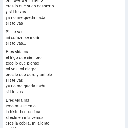
primavera e invierno
eres lo que sueo despierto
y si t te vas
ya no me queda nada
si t te vas
Si t te vas
mi corazn se morir
si t te vas...
Eres vida ma
el trigo que siembro
todo lo que pienso
mi voz, mi alegra
eres lo que aoro y anhelo
si t te vas
ya no me queda nada
si t te vas
Eres vida ma
todo mi alimento
la historia que rima
si ests en mis versos
eres la cobija, mi aliento