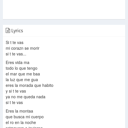
Lyrics
Si t te vas
mi corazn se morir
si t te vas...
Eres vida ma
todo lo que tengo
el mar que me baa
la luz que me gua
eres la morada que habito
y si t te vas
ya no me queda nada
si t te vas
Eres la montaa
que busca mi cuerpo
el ro en la noche