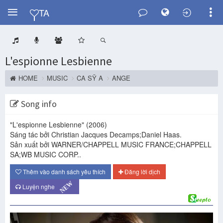
Y
TA
L'espionne Lesbienne
HOME
MUSIC
CA SỸ A
ANGE
Song info
"L'espionne Lesbienne"
(2006)
Sáng tác bởi Christian Jacques Decamps;Daniel Haas.
Sản xuất bởi WARNER/CHAPPELL MUSIC FRANCE;CHAPPELL
SA;WB MUSIC CORP..
Thêm vào danh sách yêu thích
Đăng lời dịch
NEW
Luyện nghe