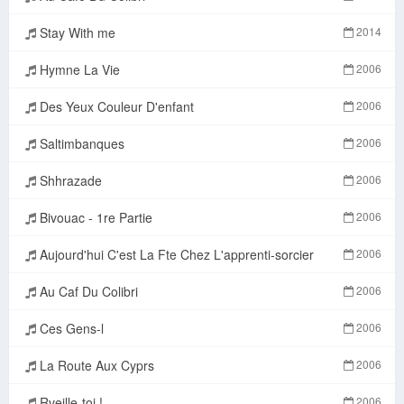
Stay With me
2014
Hymne La Vie
2006
Des Yeux Couleur D'enfant
2006
Saltimbanques
2006
Shhrazade
2006
Bivouac - 1re Partie
2006
Aujourd'hui C'est La Fte Chez L'apprenti-sorcier
2006
Au Caf Du Colibri
2006
Ces Gens-l
2006
La Route Aux Cyprs
2006
Rveille-toi !
2006