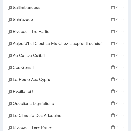
Saltimbanques
2006
Shhrazade
2006
Bivouac - 1re Partie
2006
Aujourd'hui C'est La Fte Chez L'apprenti-sorcier
2006
Au Caf Du Colibri
2006
Ces Gens-l
2006
La Route Aux Cyprs
2006
Rveille-toi !
2006
Questions D'gnrations
2006
Le Cimetire Des Arlequins
2006
Bivouac - 1ère Partie
2006