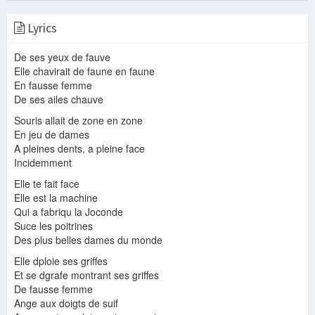
Lyrics
De ses yeux de fauve
Elle chavirait de faune en faune
ange
Ange
Ange ( Compil. )
En fausse femme
De ses ailes chauve
Souris allait de zone en zone
En jeu de dames
A pleines dents, a pleine face
Incidemment
ANGE
Ange
Ange
Elle te fait face
Elle est la machine
Qui a fabriqu la Joconde
Suce les poitrines
Des plus belles dames du monde
Super Girls Espionnage Film Complet en Français Netflix 2022
ange
Ange
Elle dploie ses griffes
Et se dgrafe montrant ses griffes
De fausse femme
Ange aux doigts de suif