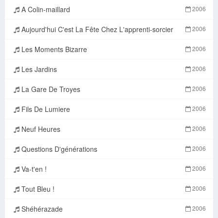
A Colin-maillard
2006
Aujourd'hui C'est La Fête Chez L'apprenti-sorcier
2006
Les Moments Bizarre
2006
Les Jardins
2006
La Gare De Troyes
2006
Fils De Lumiere
2006
Neuf Heures
2006
Questions D'générations
2006
Va-t'en !
2006
Tout Bleu !
2006
Shéhérazade
2006