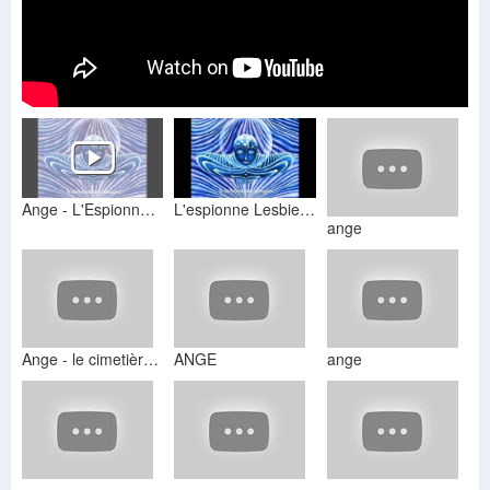
Ange - L'Espionne lesbienne
L'espionne Lesbienne ANGE album Le cimetiere des Arlequins
ange
Ange - le cimetière des arlequins
ANGE
ange
Ange
Ange
ANGE