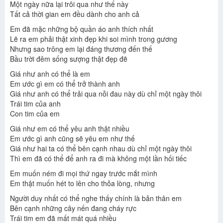
Một ngày nữa lại trôi qua như thế này
Tất cả thời gian em đều dành cho anh cả
Em đã mặc những bộ quần áo anh thích nhất
Lẽ ra em phải thật xinh đẹp khi soi mình trong gương
Nhưng sao trông em lại đáng thương đến thế
Bầu trời đêm sống sượng thật đẹp đẽ
Giá như anh có thể là em
Em ước gì em có thể trở thành anh
Giá như anh có thể trải qua nỗi đau này dù chỉ một ngày thôi
Trái tim của anh
Con tim của em
Giá như em có thể yêu anh thật nhiều
Em ước gì anh cũng sẽ yêu em như thế
Giá như hai ta có thể bên cạnh nhau dù chỉ một ngày thôi
Thì em đã có thể để anh ra đi mà không một lần hối tiếc
Em muốn ném đi mọi thứ ngay trước mắt mình
Em thật muốn hét to lên cho thỏa lòng, nhưng
Người duy nhất có thể nghe thấy chính là bản thân em
Bên cạnh những cây nến đang cháy rực
Trái tim em đã mất mát quá nhiều