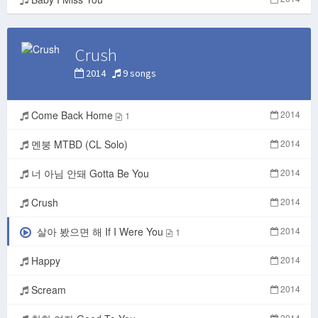
Crush
2014
9 songs
Come Back Home
2014
1
멘붕 MTBD (CL Solo)
2014
너 아님 안돼 Gotta Be You
2014
Crush
2014
살아 봤으면 해 If I Were You
2014
1
Happy
2014
Scream
2014
2014