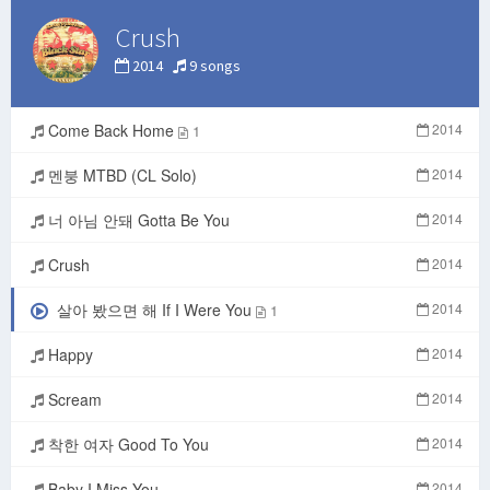
Crush
2014
9 songs
Come Back Home
2014
1
멘붕 MTBD (CL Solo)
2014
너 아님 안돼 Gotta Be You
2014
Crush
2014
살아 봤으면 해 If I Were You
2014
1
Happy
2014
Scream
2014
착한 여자 Good To You
2014
Baby I Miss You
2014