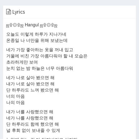
Lyrics
[2NE1] Eng sub_ '살아 봤으면 해' 'IF I WERE YOU' @ Yoo Hee yeol's Sketchbook
2NE1 - 살아 봤으면 해 (If I Were You) [HAN+ROM+ENG]
2NE1 - 살아 봤으면 해 (IF I WERE YOU) EASY LYRICS
ஜ۩۞۩ஜ Hangul ஜ۩۞۩ஜ
오늘도 이렇게 하루가 지나가네
온종일 나 너만을 위해 보냈는데
2NE1 (투애니원) 네가 나로 살아 봤으면 해 (IF I WERE YOU) Color Coded Lyrics (Han/Rom/Eng)
2NE1 - If I Were You (살아 봤으면 해) [English subs + Romanization + Hangul] 720p
2NE1 - 살아 봤으면 해 (If I Were You) (Audio)
네가 가장 좋아하는 옷을 꺼내 입고
거울에 비친 가장 아름다워야 할 내 모습은
초라하게만 보여
눈치 없는 밤 하늘은 너무 아름다워
네가 나로 살아 봤으면 해
2ne1- If I Were You lyrics (살아봤으면 해) [Eng Sub + Hangul + Romanization]
내가 너로 살아 봤으면 해
2NE1 - 살아 봤으면 해 (If I Were You) @ The 2nd Regular Album 'Crush'
[中字]2NE1 - IF I WERE YOU (살아 봤으면 해)
단 하루라도 느껴 봤으면 해
너의 마음
나의 마음
내가 너를 사랑했으면 해
[4K] 2NE1 - 살아 봤으면 해(If I Were You)토욜 중콘 직캠 [Welcome back concert in seoul]_20241005
2NE1 - If I Were You (살아 봤으면 해) [English subs + Romanization ]
네가 나를 사랑했으면 해
단 하루라도 함께 했으면 해
널 후회 없이 보내줄 수 있게