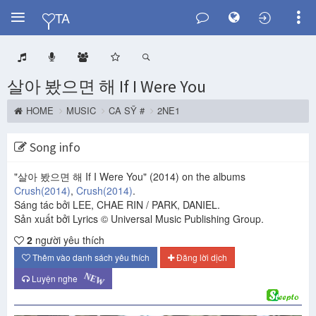
Y
TA
살아 봤으면 해 If I Were You
HOME
MUSIC
CA SỸ #
2NE1
Song info
"살아 봤으면 해 If I Were You"
(2014)
on the albums
Crush
(2014)
,
Crush
(2014)
.
Sáng tác bởi LEE, CHAE RIN / PARK, DANIEL.
Sản xuất bởi Lyrics © Universal Music Publishing Group.
2
người yêu thích
Thêm vào danh sách yêu thích
Đăng lời dịch
NEW
Luyện nghe