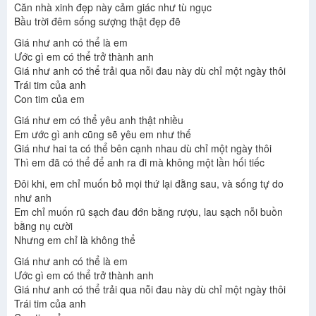
Căn nhà xinh đẹp này cảm giác như tù ngục
Bầu trời đêm sống sượng thật đẹp đẽ
Giá như anh có thể là em
Ước gì em có thể trở thành anh
Giá như anh có thể trải qua nỗi đau này dù chỉ một ngày thôi
Trái tim của anh
Con tim của em
Giá như em có thể yêu anh thật nhiều
Em ước gì anh cũng sẽ yêu em như thế
Giá như hai ta có thể bên cạnh nhau dù chỉ một ngày thôi
Thì em đã có thể để anh ra đi mà không một lần hối tiếc
Đôi khi, em chỉ muốn bỏ mọi thứ lại đằng sau, và sống tự do
như anh
Em chỉ muốn rũ sạch đau đớn bằng rượu, lau sạch nỗi buồn
bằng nụ cười
Nhưng em chỉ là không thể
Giá như anh có thể là em
Ước gì em có thể trở thành anh
Giá như anh có thể trải qua nỗi đau này dù chỉ một ngày thôi
Trái tim của anh