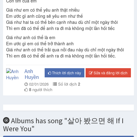
Con tim của em
Giá như em có thể yêu anh thật nhiều
Em ước gì anh cũng sẽ yêu em như thế
Giá như hai ta có thể bên cạnh nhau dù chỉ một ngày thôi
Thì em đã có thể để anh ra đi mà không một lần hối tiếc
Giá như anh có thể là em
Em ước gì em có thể trở thành anh
Giá như anh có thể trải qua nỗi đau này dù chỉ một ngày thôi
Thì em đã có thể để anh ra đi mà không một lần hối tiếc.
Anh
Thích lời dịch này
Sửa và đăng lời dịch
Huyền
02/01/2026
Số lời dịch
2
8
người thích
Albums has song "살아 봤으면 해 If I
Were You"