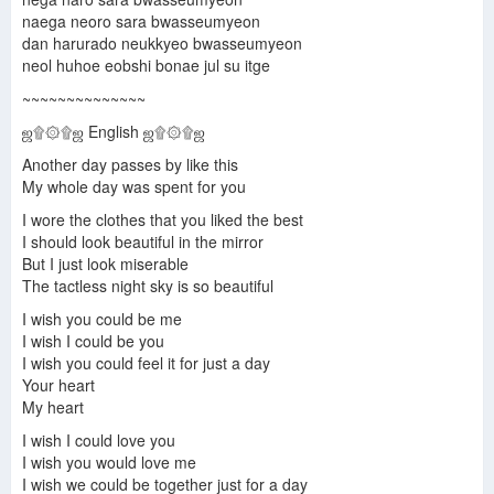
naega neoro sara bwasseumyeon
dan harurado neukkyeo bwasseumyeon
neol huhoe eobshi bonae jul su itge
~~~~~~~~~~~~~~
ஜ۩۞۩ஜ English ஜ۩۞۩ஜ
Another day passes by like this
My whole day was spent for you
I wore the clothes that you liked the best
I should look beautiful in the mirror
But I just look miserable
The tactless night sky is so beautiful
I wish you could be me
I wish I could be you
I wish you could feel it for just a day
Your heart
My heart
I wish I could love you
I wish you would love me
I wish we could be together just for a day