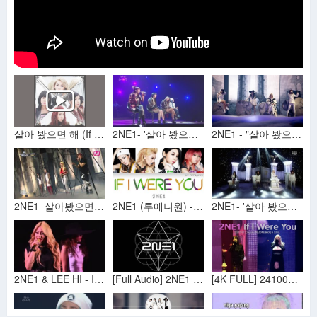
살아 봤으면 해 (If I Were You)
2NE1- '살아 봤으면 해 (IF I WERE YOU)' 0321 Yoo Hee-yeol's Sketchbook
2NE1 - "살아 봤으면 해 (IF I WERE YOU)" LIVE PERFORMANCE
2NE1_살아봤으면 해 (IF I WERE YOU by 2NE1 of M COUNTDOWN 2014.03.13)
2NE1 (투애니원) - If I Were You (살아 봤으면 해) Colour Coded Lyrics (Han/Rom/Eng)
2NE1- '살아 봤으면 해 (IF I WERE YOU)' 0330 SBS Inkigayo
2NE1 & LEE HI - IF I WERE YOU (YG Family Concert 2014)
[Full Audio] 2NE1 - If I Were You (살아 봤으면 해) [VOL.2]
[4K FULL] 241005 ✶ 2NE1 - 살아 봤으면 해(If I Were You) | 2024 2NE1 CONCERT [WELCOME BACK] IN SEOUL