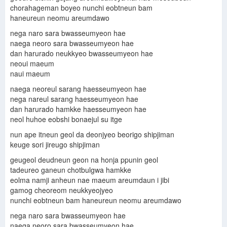
chorahageman boyeo nunchi eobtneun bam
haneureun neomu areumdawo
nega naro sara bwasseumyeon hae
naega neoro sara bwasseumyeon hae
dan harurado neukkyeo bwasseumyeon hae
neoui maeum
naui maeum
naega neoreul sarang haesseumyeon hae
nega nareul sarang haesseumyeon hae
dan harurado hamkke haesseumyeon hae
neol huhoe eobshi bonaejul su itge
nun ape itneun geol da deonjyeo beorigo shipjiman
keuge sori jireugo shipjiman
geugeol deudneun geon na honja ppunin geol
tadeureo ganeun chotbulgwa hamkke
eolma namji anheun nae maeum areumdaun i jibi
gamog cheoreom neukkyeojyeo
nunchi eobtneun bam haneureun neomu areumdawo
nega naro sara bwasseumyeon hae
naega neoro sara bwasseumyeon hae