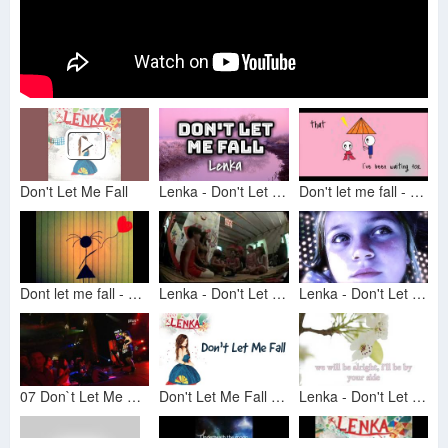
Don't Let Me Fall
Lenka - Don't Let Me Fall (Lyrics Video) 🎤
Don't let me fall - Lenka
Dont let me fall - Lenka
Lenka - Don't Let Me Fall - Woodstock
Lenka - Don't Let Me Fall Official Music Video - SMARTalec
07 Don`t Let Me Fall - Lenka live at New Pop Festival
Don't Let Me Fall by Lenka (Lyrics)
Lenka - Don't Let Me Fall (with lyrics)