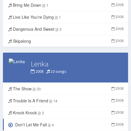
Bring Me Down
2008
1
Live Like You're Dying
2008
1
Dangerous And Sweet
2008
3
Skipalong
2008
Lenka
2008
10 songs
The Show
2008
33
Trouble Is A Friend
2008
14
Knock Knock
2008
3
Don't Let Me Fall
2008
4