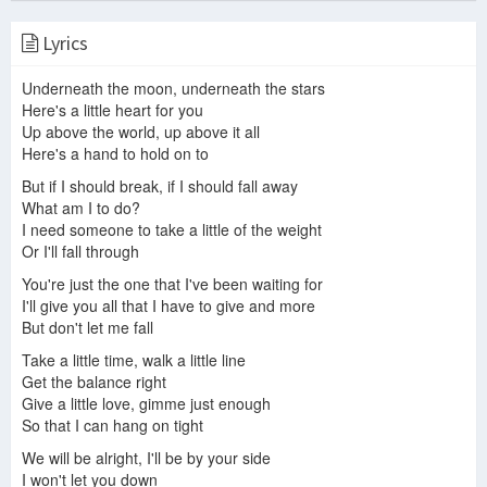
Lyrics
Dont Let Me Fall Lenka Lyrics
Lenka - Don't Let Me Fall (with lyrics)
Lenka Album
Underneath the moon, underneath the stars
Here's a little heart for you
Up above the world, up above it all
Here's a hand to hold on to
Lenka - The Show (New Version) (Official Video)
Don't Let Me Fall by Lenka (lyrics)
But if I should break, if I should fall away
What am I to do?
I need someone to take a little of the weight
Or I'll fall through
Don't Let Me Fall - Lenka (lyrics)
Don't Let Me Fall (The Glass Remix)
Lenka - Don't Let Me Fall Lyrics
You're just the one that I've been waiting for
I'll give you all that I have to give and more
But don't let me fall
Take a little time, walk a little line
Get the balance right
Dont Let Me Fall By Lenka :)
Lenka - Don't Let Me Fall
Don't let me fall by Lenka
Give a little love, gimme just enough
So that I can hang on tight
We will be alright, I'll be by your side
I won't let you down