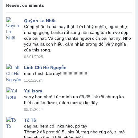
Recent comments
Quỳnh La Nhật
Công nhận là bài hay thật. Lời hát ý nghĩa, nghe nhẹ
nhàng, giọng Lenka rất sáng nên càng tôn lên vẻ đẹp
của bài hát. Và cũng thanks người dịch bài hát nỳ. Nhờ
you mà pa con hiểu, cảm nhận tương đối về ý nghĩa
của this song.
03/01/2025
Linh Chi Hồ Nguyễn
mình thích bài này!!!!!!!!!!!!!!!!!!!!!!
11/12/2024
Yui Isora
sorry bạn nha! Lúc mình up đã để link rồi nhưng ko
biết sao ko được, mình mới up lại đây
05/11/2024
Tô Tô
đăg bài hem có links nèo, pó tay
Tômmỳ đã post đủ 5 links ùi, trag nèo cũg có, zị mò
hem chịu tìm zì hết, chán thiệt