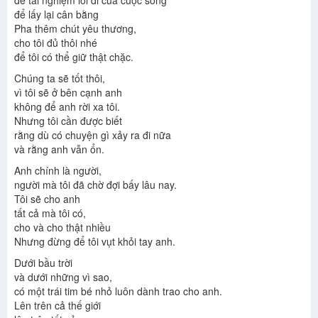
để tải nghiệm lối đi của cuộc sống
để lấy lại cân bằng
Pha thêm chút yêu thương,
cho tôi đủ thôi nhé
để tôi có thể giữ thật chặc.
Chúng ta sẽ tốt thôi,
vì tôi sẽ ở bên cạnh anh
không để anh rời xa tôi.
Nhưng tôi cần được biết
rằng dù có chuyện gì xảy ra đi nữa
và rằng anh vẫn ổn.
Anh chính là người,
người mà tôi đã chờ đợi bấy lâu nay.
Tôi sẽ cho anh
tất cả mà tôi có,
cho và cho thật nhiều
Nhưng đừng để tôi vụt khỏi tay anh.
Dưới bầu trời
và dưới những vì sao,
có một trái tim bé nhỏ luôn dành trao cho anh.
Lên trên cả thế giới