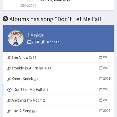
05/11/2024
Albums has song "Don't Let Me Fall"
Lenka
2008
10 songs
The Show
2008
33
Trouble Is A Friend
2008
14
Knock Knock
2008
3
Don't Let Me Fall
2008
4
Anything I'm Not
2008
2
Like A Song
2008
7