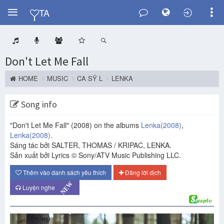
Y
TA
Don't Let Me Fall
HOME
MUSIC
CA SỸ L
LENKA
Song info
"Don't Let Me Fall"
(2008)
on the albums
Lenka
(2008)
,
Lenka
(2008)
.
Sáng tác bởi SALTER, THOMAS / KRIPAC, LENKA.
Sản xuất bởi Lyrics © Sony/ATV Music Publishing LLC.
Thêm vào danh sách yêu thích
Đăng lời dịch
NEW
Luyện nghe