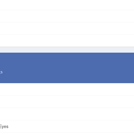
gs
 Eyes