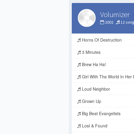
Volumizer
2002
12 son
Horns Of Destruction
3 Minutes
Brew Ha Ha!
Girl With The World In Her
Loud Neighbor
Grown Up
Big Beat Evangelists
Lost & Found