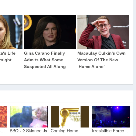
2 Skinnee J's Coming Home
BBQ - 2 Skinnee Js
Coming Home
Irresistible Force - 2 Skinnee Js Washington DC 5.17.12