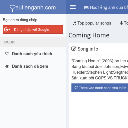
y
eutienganh.com
Học tiếng anh qua bả
Bạn chưa đăng nhập
Top popular songs
To
Đăng nhập với Google
Coming Home
MUSIC
Song info
Danh sách yêu thích
"Coming Home"
(2006)
on the
Danh sách đã xem
Sáng tác bởi Joel Johnson;Ed
Huebler;Stephen Light;Siegfri
Sản xuất bởi COPS VS TRUCK
Thêm vào danh sách yêu thích