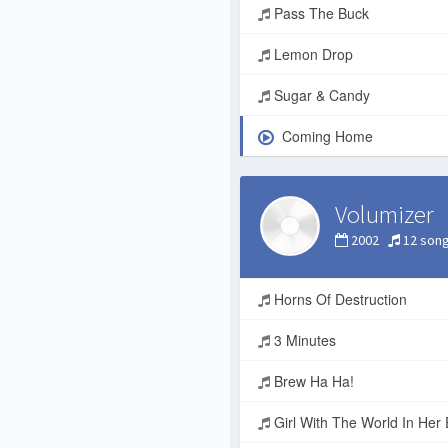
Pass The Buck
Lemon Drop
Sugar & Candy
Coming Home
Volumizer
2002
12 son
Horns Of Destruction
3 Minutes
Brew Ha Ha!
Girl With The World In Her