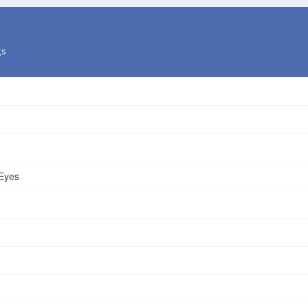
gs
Lost & Found
 Eyes