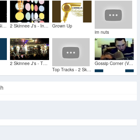
2 Skinnee J's - Girl With the World in Her Eyes
2 Skinnee J's - In The Clutches Of The Diabolical Sgt. Stiletto
Grown Up
im nuts
2 Skinnee J's - The Whammy (Live on the 311 Cruise 2012)
Gossip Corner (Volume 2: Dying to be skinny)
Top Tracks - 2 Skinnee J's
ch
Change The World
Deal Of The Century
BBQ - 2 Skinnee Js
3 Minutes
Delete bad song copy home list