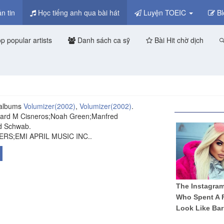
n tin
Học tiếng anh qua bài hát
Luyện TOEIC
Bl
p popular artists
Danh sách ca sỹ
Bài Hit chờ dịch
 albums
Volumizer
(2002)
,
Volumizer
(2002)
.
ward M Cisneros;Noah Green;Manfred
ed Schwab.
ERS;EMI APRIL MUSIC INC..