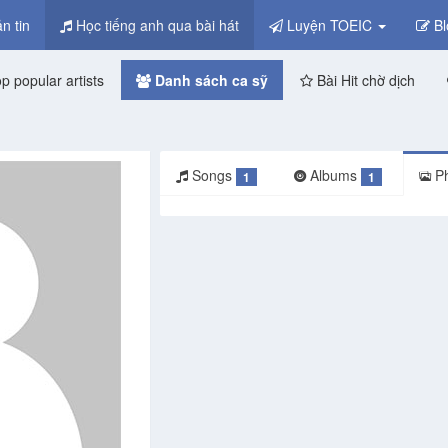
n tin
Học tiếng anh qua bài hát
Luyện TOEIC
Bl
p popular artists
Danh sách ca sỹ
Bài Hit chờ dịch
Songs
Albums
Ph
1
1