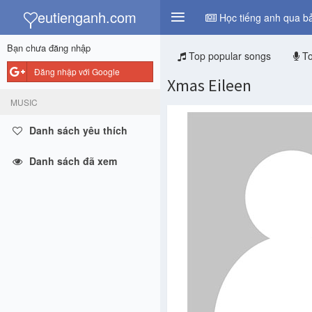
y
eutienganh.com
Học tiếng anh qua bả
Bạn chưa đăng nhập
Top popular songs
To
Đăng nhập với Google
Xmas Eileen
MUSIC
Danh sách yêu thích
Danh sách đã xem