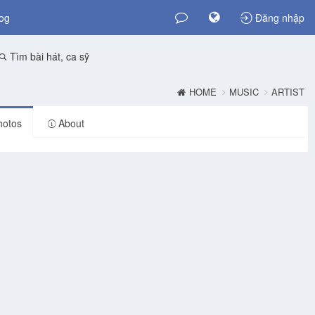
og
Đăng nhập
Tìm bài hát, ca sỹ
HOME
MUSIC
ARTIST
otos
About